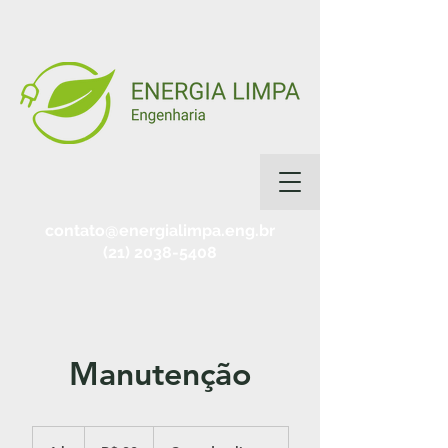
contato@energialimpa.eng.br
(21) 2038-5408
Manutenção
30
Reais