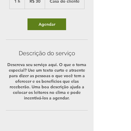
1 h
1
R$ 30
Casa do cliente
brasileiros
Agendar
Descrição do serviço
Descreva seu serviço aqui. O que o torna
especial? Use um texto curto e atraente
para dizer as pessoas o que você tem a
oferecer e os benefícios que elas
receberão. Uma boa descrição ajuda a
colocar os leitores no clima e pode
incentivá-los a agendar.